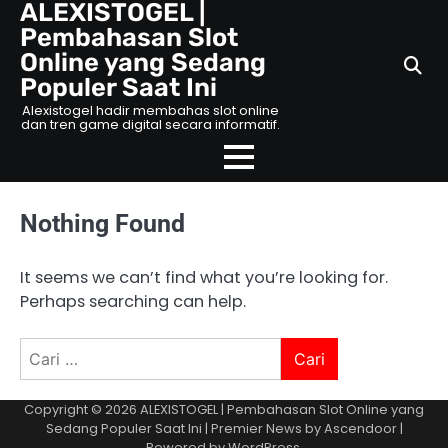
ALEXISTOGEL |
Skip
Pembahasan Slot
to
content
Online yang Sedang
Populer Saat Ini
Alexistogel hadir membahas slot online
dan tren game digital secara informatif.
Nothing Found
It seems we can’t find what you’re looking for.
Perhaps searching can help.
Cari
untuk:
Copyright © 2026
ALEXISTOGEL | Pembahasan Slot Online yang
Sedang Populer Saat Ini
| Premier News by
Ascendoor
|
Powered by
WordPress
.