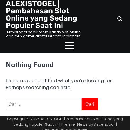
ALEXISTOGEL |
Skip
Pembahasan Slot
to
content
Online yang Sedang
Populer Saat Ini
Alexistogel hadir membahas slot online
dan tren game digital secara informatif.
Nothing Found
It seems we can’t find what you’re looking for.
Perhaps searching can help.
Cari
untuk:
Copyright © 2026
ALEXISTOGEL | Pembahasan Slot Online yang
Sedang Populer Saat Ini
| Premier News by
Ascendoor
|
Powered by
WordPress
.